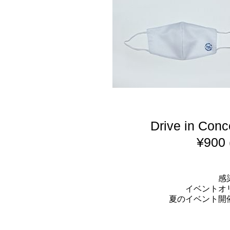
Drive in 
¥900 
​
イベントオ
夏のイベント開