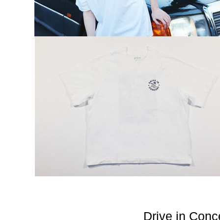
Drive in 